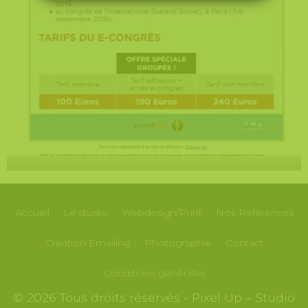
Accueil
Le studio
Webdesign/Print
Nos
Références
Création
Emailing
Photographie
Contact
Conditions générales
© 2026 Tous droits réservés - Pixel Up – Studio