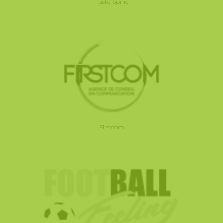
FasterSpine
Firstcom