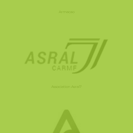
Armacao
Association Asral7