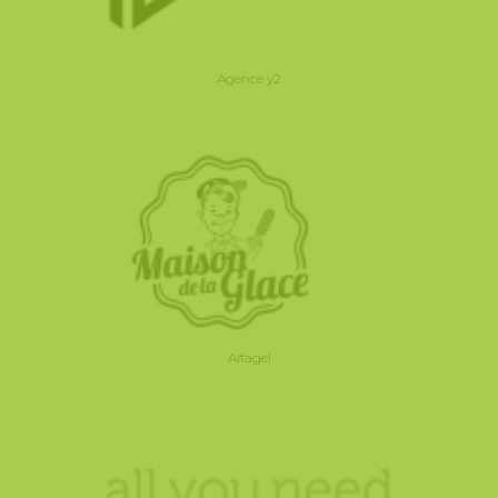
Agence y2
Alfagel