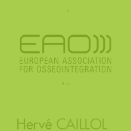
Dixit
Eao