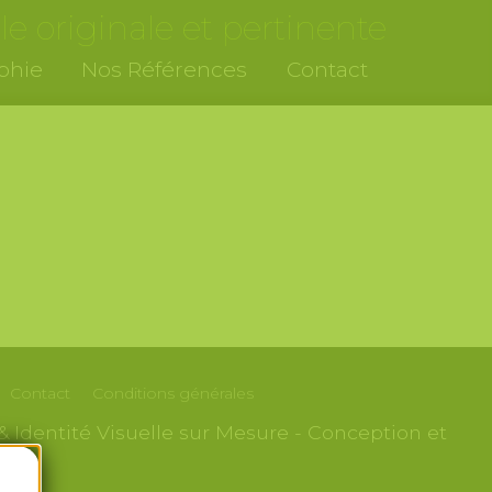
le originale et pertinente
phie
Nos
Références
Contact
Contact
Conditions générales
& Identité Visuelle sur Mesure - Conception et