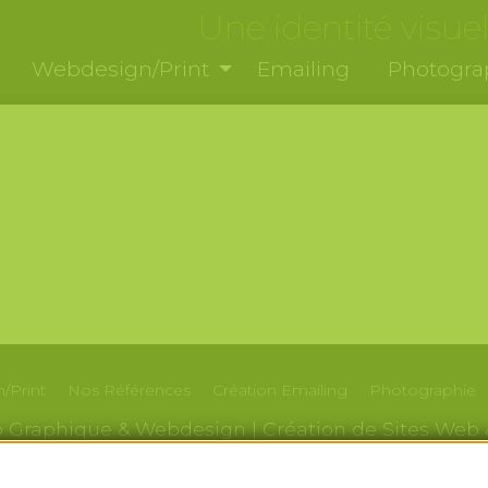
Une identité visuel
Webdesign/Print
Emailing
Photogra
/Print
Nos
Références
Création
Emailing
Photographie
io Graphique & Webdesign | Création de Sites Web 
développement