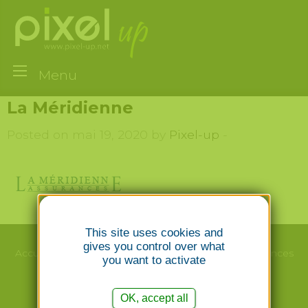
Menu
La Méridienne
Posted on mai 19, 2020 by
Pixel-up
-
This site uses cookies and
gives you control over what
Accueil
Le studio
Webdesign/Print
Nos
Références
you want to activate
Création
Emailing
Photographie
Contact
OK, accept all