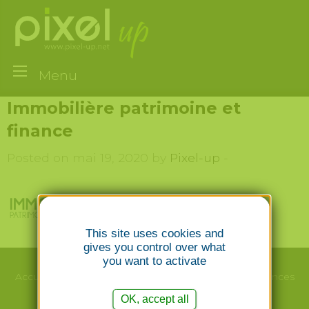
Menu
Immobilière patrimoine et
finance
Posted on mai 19, 2020 by
Pixel-up
-
This site uses cookies and
gives you control over what
you want to activate
Accueil
Le studio
Webdesign/Print
Nos
Références
OK, accept all
Création
Emailing
Photographie
Contact