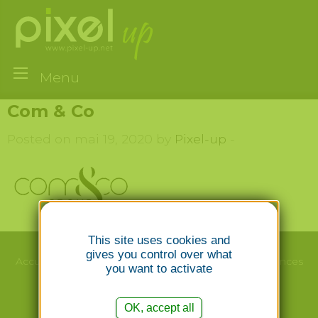
Menu
Com & Co
Posted on mai 19, 2020 by
Pixel-up
-
This site uses cookies and
gives you control over what
Accueil
Le studio
Webdesign/Print
Nos
Références
you want to activate
Création
Emailing
Photographie
Contact
OK, accept all