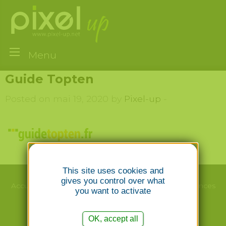
Menu
Guide Topten
Posted on mai 19, 2020 by
Pixel-up
-
This site uses cookies and
gives you control over what
Accueil
Le studio
Webdesign/Print
Nos
Références
you want to activate
Création
Emailing
Photographie
Contact
OK, accept all