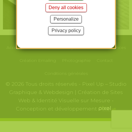
Deny all cookies
Personalize
Privacy policy
Accueil
Le studio
Webdesign/Print
Nos
Références
Création
Emailing
Photographie
Contact
Conditions générales
© 2026 Tous droits réservés - Pixel Up – Studio
Graphique & Webdesign | Création de Sites
Web & Identité Visuelle sur Mesure -
Conception et développement