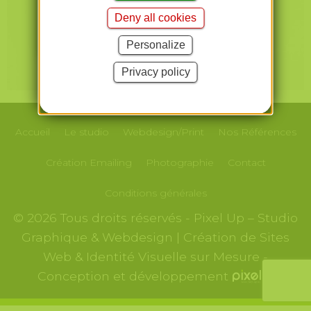
Deny all cookies
Personalize
Privacy policy
Accueil
Le studio
Webdesign/Print
Nos
Références
Création
Emailing
Photographie
Contact
Conditions générales
© 2026 Tous droits réservés - Pixel Up – Studio
Graphique & Webdesign | Création de Sites
Web & Identité Visuelle sur Mesure -
Conception et développement