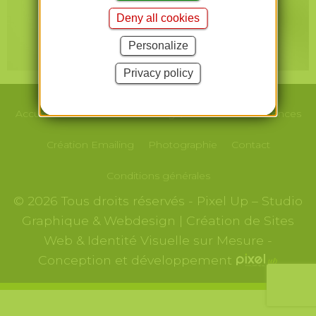
Deny all cookies
Personalize
Privacy policy
Accueil
Le studio
Webdesign/Print
Nos
Références
Création
Emailing
Photographie
Contact
Conditions générales
© 2026 Tous droits réservés - Pixel Up – Studio
Graphique & Webdesign | Création de Sites
Web & Identité Visuelle sur Mesure -
Conception et développement