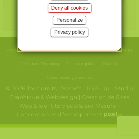
Deny all cookies
Personalize
Privacy policy
Accueil
Le studio
Webdesign/Print
Nos
Références
Création
Emailing
Photographie
Contact
Conditions générales
© 2026 Tous droits réservés - Pixel Up – Studio
Graphique & Webdesign | Création de Sites
Web & Identité Visuelle sur Mesure -
Conception et développement