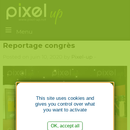
Menu
Reportage congrès
Posted on juin 10, 2020 by
Pixel-up
-
This site uses cookies and
gives you control over what
you want to activate
OK, accept all