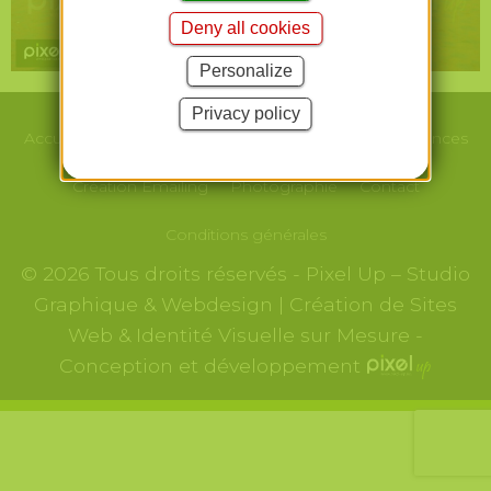
Deny all cookies
Personalize
Privacy policy
Accueil
Le studio
Webdesign/Print
Nos
Références
Création
Emailing
Photographie
Contact
Conditions générales
© 2026 Tous droits réservés - Pixel Up – Studio
Graphique & Webdesign | Création de Sites
Web & Identité Visuelle sur Mesure -
Conception et développement