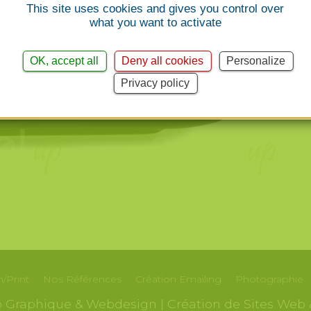
This site uses cookies and gives you control over
what you want to activate
OK, accept all
Deny all cookies
Personalize
Privacy policy
/Print
Nos
Références
Création
Emailing
Photographie
io Graphique & Webdesign | Création de Sites Web 