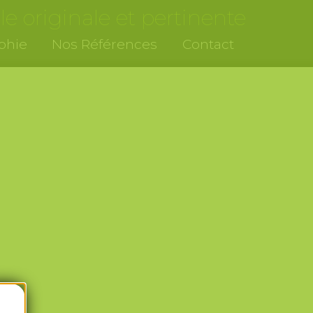
le originale et pertinente
phie
Nos
Références
Contact