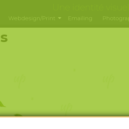
Une identité visuel
Webdesign/Print
Emailing
Photogra
s