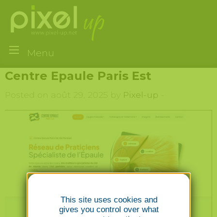
Menu
Centre Epaule Paris Est
Posted on août 29, 2025 by
Pixel-up
-
This site uses cookies and
gives you control over what