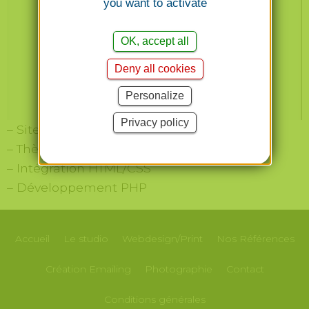
you want to activate
OK, accept all
Deny all cookies
Personalize
Privacy policy
– Site réalisé avec le CMS WordPress
– Thème personnalisé
– Intégration HTML/CSS
– Développement PHP
Accueil
Le studio
Webdesign/Print
Nos
Références
Création
Emailing
Photographie
Contact
Conditions générales